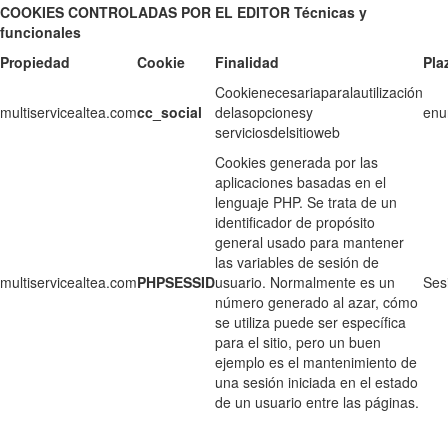
COOKIES CONTROLADAS POR EL EDITOR Técnicas y
funcionales
Propiedad
Cookie
Finalidad
Pla
Cookienecesariaparalautilización
multiservicealtea.com
cc_social
delasopcionesy
enu
serviciosdelsitioweb
Cookies generada por las
aplicaciones basadas en el
lenguaje PHP. Se trata de un
identificador de propósito
general usado para mantener
las variables de sesión de
multiservicealtea.com
PHPSESSID
usuario. Normalmente es un
Ses
número generado al azar, cómo
se utiliza puede ser específica
para el sitio, pero un buen
ejemplo es el mantenimiento de
una sesión iniciada en el estado
de un usuario entre las páginas.