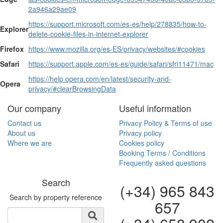
2a946a29ae09
https://support.microsoft.com/es-es/help/278835/how-to-
Explorer
delete-cookie-files-in-internet-explorer
Firefox
https://www.mozilla.org/es-ES/privacy/websites/#cookies
Safari
https://support.apple.com/es-es/guide/safari/sfri11471/mac
https://help.opera.com/en/latest/security-and-
Opera
privacy/#clearBrowsingData
Our company
Useful information
Contact us
Privacy Policy & Terms of use
About us
Privacy policy
Where we are
Cookies policy
Booking Terms / Conditions
Frequently asked questions
Search
(+34) 965 843
Search by property reference
657