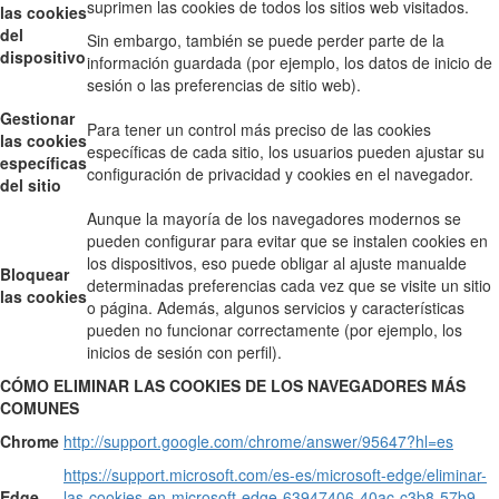
suprimen las cookies de todos los sitios web visitados.
las cookies
del
Sin embargo, también se puede perder parte de la
dispositivo
información guardada (por ejemplo, los datos de inicio de
sesión o las preferencias de sitio web).
Gestionar
Para tener un control más preciso de las cookies
las cookies
específicas de cada sitio, los usuarios pueden ajustar su
específicas
configuración de privacidad y cookies en el navegador.
del sitio
Aunque la mayoría de los navegadores modernos se
pueden configurar para evitar que se instalen cookies en
los dispositivos, eso puede obligar al ajuste manualde
Bloquear
determinadas preferencias cada vez que se visite un sitio
las cookies
o página. Además, algunos servicios y características
pueden no funcionar correctamente (por ejemplo, los
inicios de sesión con perfil).
CÓMO ELIMINAR LAS COOKIES DE LOS NAVEGADORES MÁS
COMUNES
Chrome
http://support.google.com/chrome/answer/95647?hl=es
https://support.microsoft.com/es-es/microsoft-edge/eliminar-
Edge
las-cookies-en-microsoft-edge-63947406-40ac-c3b8-57b9-